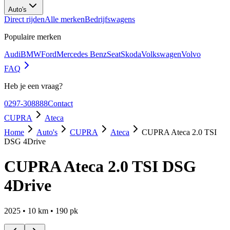
Auto's
Direct rijden
Alle merken
Bedrijfswagens
Populaire merken
Audi
BMW
Ford
Mercedes Benz
Seat
Skoda
Volkswagen
Volvo
FAQ
Heb je een vraag?
0297-308888
Contact
CUPRA
Ateca
Home
Auto's
CUPRA
Ateca
CUPRA Ateca 2.0 TSI
DSG 4Drive
CUPRA Ateca 2.0 TSI DSG
4Drive
2025
•
10
km •
190
pk