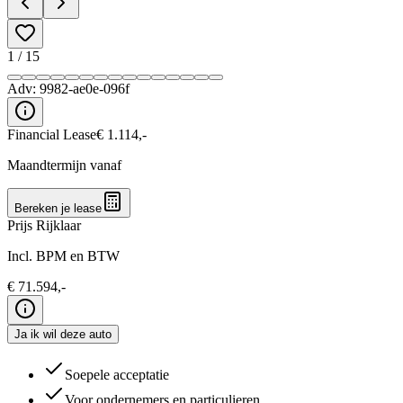
1
/
15
Adv:
9982-ae0e-096f
Financial Lease
€
1.114
,-
Maandtermijn vanaf
Bereken je lease
Prijs Rijklaar
Incl. BPM en BTW
€
71.594
,-
Ja ik wil deze auto
Soepele acceptatie
Voor ondernemers en particulieren