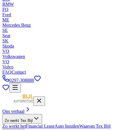
BMW
FO
Ford
ME
Mercedes Benz
SE
Seat
SK
Skoda
VO
Volkswagen
VO
Volvo
FAQ
Contact
0297-308888
Ons verhaal
Zo werkt Tex Bijl
Zo werkt het
Financial Lease
Auto Inruilen
Waarom Tex Bijl