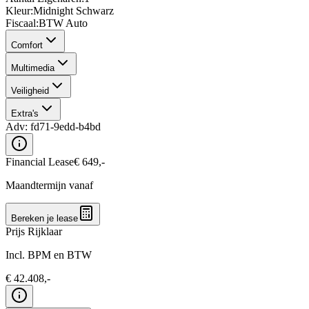
Kleur
:
Midnight Schwarz
Fiscaal
:
BTW Auto
Comfort
Multimedia
Veiligheid
Extra's
Adv:
fd71-9edd-b4bd
Financial Lease
€
649
,-
Maandtermijn vanaf
Bereken je lease
Prijs Rijklaar
Incl. BPM en BTW
€
42.408
,-