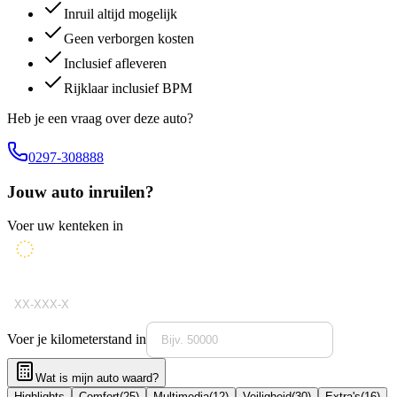
Inruil altijd mogelijk
Geen verborgen kosten
Inclusief afleveren
Rijklaar inclusief BPM
Heb je een vraag over deze auto?
0297-308888
Jouw auto inruilen?
Voer uw kenteken in
Voer je kilometerstand in
Wat is mijn auto waard?
Highlights
Comfort
(
25
)
Multimedia
(
12
)
Veiligheid
(
30
)
Extra's
(
16
)