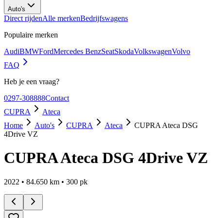
Auto's
Direct rijden
Alle merken
Bedrijfswagens
Populaire merken
Audi
BMW
Ford
Mercedes Benz
Seat
Skoda
Volkswagen
Volvo
FAQ
Heb je een vraag?
0297-308888
Contact
CUPRA
Ateca
Home
Auto's
CUPRA
Ateca
CUPRA Ateca DSG
4Drive VZ
CUPRA Ateca DSG 4Drive VZ
2022
•
84.650
km •
300
pk