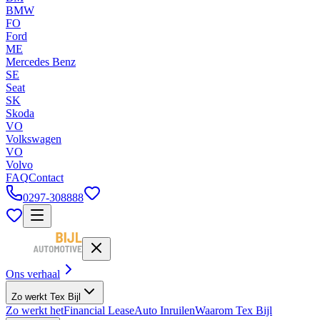
BMW
FO
Ford
ME
Mercedes Benz
SE
Seat
SK
Skoda
VO
Volkswagen
VO
Volvo
FAQ
Contact
0297-308888
Ons verhaal
Zo werkt Tex Bijl
Zo werkt het
Financial Lease
Auto Inruilen
Waarom Tex Bijl