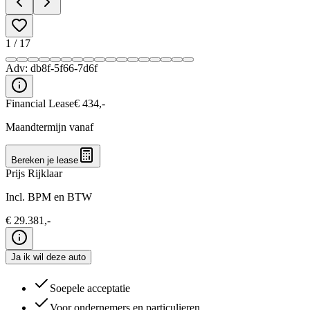
1
/
17
Adv:
db8f-5f66-7d6f
Financial Lease
€
434
,-
Maandtermijn vanaf
Bereken je lease
Prijs Rijklaar
Incl. BPM en BTW
€
29.381
,-
Ja ik wil deze auto
Soepele acceptatie
Voor ondernemers en particulieren