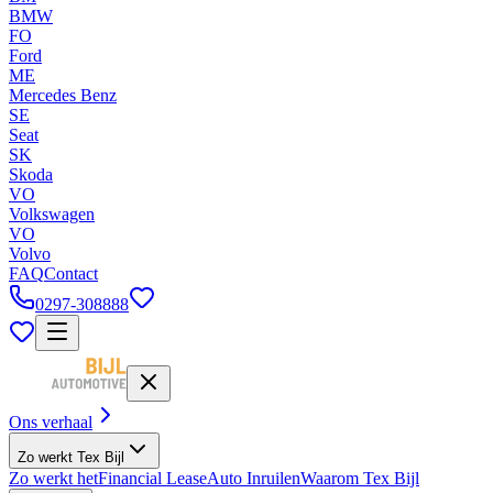
BMW
FO
Ford
ME
Mercedes Benz
SE
Seat
SK
Skoda
VO
Volkswagen
VO
Volvo
FAQ
Contact
0297-308888
Ons verhaal
Zo werkt Tex Bijl
Zo werkt het
Financial Lease
Auto Inruilen
Waarom Tex Bijl