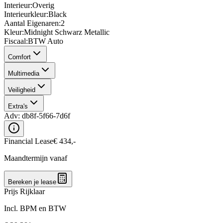
Interieur
:
Overig
Interieurkleur
:
Black
Aantal Eigenaren
:
2
Kleur
:
Midnight Schwarz Metallic
Fiscaal
:
BTW Auto
Comfort
Multimedia
Veiligheid
Extra's
Adv:
db8f-5f66-7d6f
Financial Lease
€
434
,-
Maandtermijn vanaf
Bereken je lease
Prijs Rijklaar
Incl. BPM en BTW