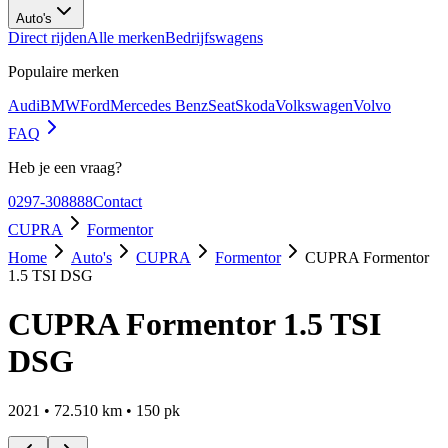
Auto's
Direct rijden
Alle merken
Bedrijfswagens
Populaire merken
Audi
BMW
Ford
Mercedes Benz
Seat
Skoda
Volkswagen
Volvo
FAQ
Heb je een vraag?
0297-308888
Contact
CUPRA
Formentor
Home
Auto's
CUPRA
Formentor
CUPRA Formentor
1.5 TSI DSG
CUPRA Formentor 1.5 TSI
DSG
2021
•
72.510
km •
150
pk