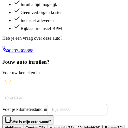
Inruil altijd mogelijk
Geen verborgen kosten
Inclusief afleveren
Rijklaar inclusief BPM
Heb je een vraag over deze auto?
0297-308888
Jouw auto inruilen?
Voer uw kenteken in
Voer je kilometerstand in
Wat is mijn auto waard?
Highlights
Comfort
(
26
)
Multimedia
(
11
)
Veiligheid
(
26
)
Extra's
(
12
)