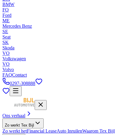
BMW
FO
Ford
ME
Mercedes Benz
SE
Seat
SK
Skoda
VO
Volkswagen
VO
Volvo
FAQ
Contact
0297-308888
Ons verhaal
Zo werkt Tex Bijl
Zo werkt het
Financial Lease
Auto Inruilen
Waarom Tex Bijl