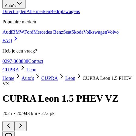
Auto's
Direct rijden
Alle merken
Bedrijfswagens
Populaire merken
Audi
BMW
Ford
Mercedes Benz
Seat
Skoda
Volkswagen
Volvo
FAQ
Heb je een vraag?
0297-308888
Contact
CUPRA
Leon
Home
Auto's
CUPRA
Leon
CUPRA Leon 1.5 PHEV
VZ
CUPRA Leon 1.5 PHEV VZ
2025
•
20.948
km •
272
pk