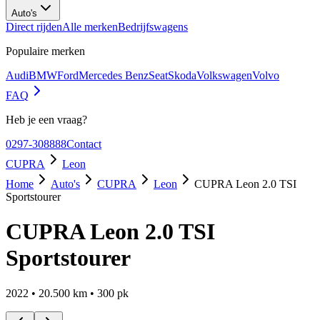
Auto's
Direct rijden
Alle merken
Bedrijfswagens
Populaire merken
Audi
BMW
Ford
Mercedes Benz
Seat
Skoda
Volkswagen
Volvo
FAQ
Heb je een vraag?
0297-308888
Contact
CUPRA
Leon
Home
Auto's
CUPRA
Leon
CUPRA Leon 2.0 TSI
Sportstourer
CUPRA Leon 2.0 TSI
Sportstourer
2022
•
20.500
km •
300
pk