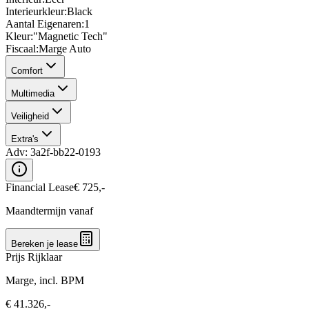
Interieurkleur
:
Black
Aantal Eigenaren
:
1
Kleur
:
"Magnetic Tech"
Fiscaal
:
Marge Auto
Comfort
Multimedia
Veiligheid
Extra's
Adv:
3a2f-bb22-0193
Financial Lease
€
725
,-
Maandtermijn vanaf
Bereken je lease
Prijs Rijklaar
Marge, incl. BPM
€
41.326
,-