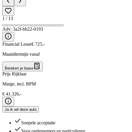
1
/
13
Adv:
3a2f-bb22-0193
Financial Lease
€
725
,-
Maandtermijn vanaf
Bereken je lease
Prijs Rijklaar
Marge, incl. BPM
€
41.326
,-
Ja ik wil deze auto
Soepele acceptatie
Voor ondernemers en particulieren