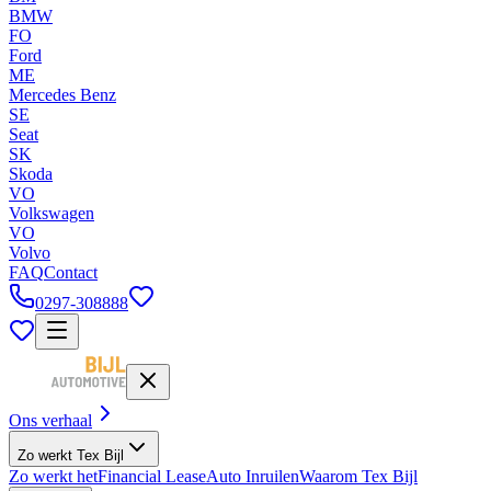
BMW
FO
Ford
ME
Mercedes Benz
SE
Seat
SK
Skoda
VO
Volkswagen
VO
Volvo
FAQ
Contact
0297-308888
Ons verhaal
Zo werkt Tex Bijl
Zo werkt het
Financial Lease
Auto Inruilen
Waarom Tex Bijl