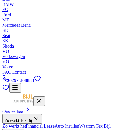
BMW
FO
Ford
ME
Mercedes Benz
SE
Seat
SK
Skoda
VO
Volkswagen
VO
Volvo
FAQ
Contact
0297-308888
Ons verhaal
Zo werkt Tex Bijl
Zo werkt het
Financial Lease
Auto Inruilen
Waarom Tex Bijl