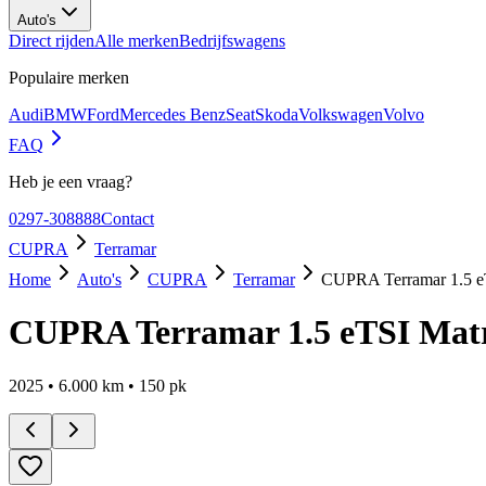
Auto's
Direct rijden
Alle merken
Bedrijfswagens
Populaire merken
Audi
BMW
Ford
Mercedes Benz
Seat
Skoda
Volkswagen
Volvo
FAQ
Heb je een vraag?
0297-308888
Contact
CUPRA
Terramar
Home
Auto's
CUPRA
Terramar
CUPRA Terramar 1.5 e
CUPRA Terramar 1.5 eTSI Mat
2025
•
6.000
km •
150
pk