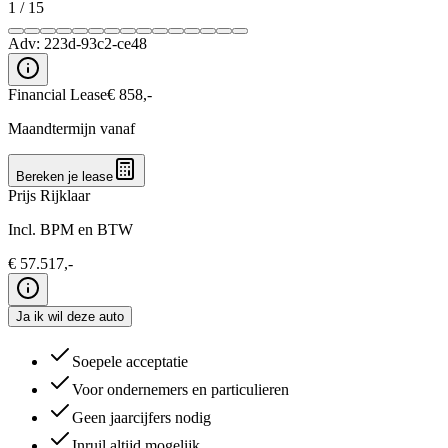
1
/
15
Adv:
223d-93c2-ce48
Financial Lease
€
858
,-
Maandtermijn vanaf
Bereken je lease
Prijs Rijklaar
Incl. BPM en BTW
€
57.517
,-
Ja ik wil deze auto
Soepele acceptatie
Voor ondernemers en particulieren
Geen jaarcijfers nodig
Inruil altijd mogelijk