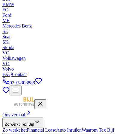
BMW
FO
Ford
ME
Mercedes Benz
SE
Seat
SK
Skoda
VO
Volkswagen
VO
Volvo
FAQ
Contact
0297-308888
Ons verhaal
Zo werkt Tex Bijl
Zo werkt het
Financial Lease
Auto Inruilen
Waarom Tex Bijl