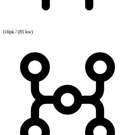
116pk / (85 kw)