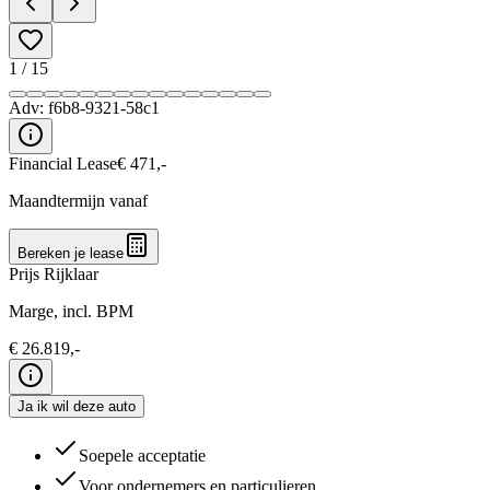
1
/
15
Adv:
f6b8-9321-58c1
Financial Lease
€
471
,-
Maandtermijn vanaf
Bereken je lease
Prijs Rijklaar
Marge, incl. BPM
€
26.819
,-
Ja ik wil deze auto
Soepele acceptatie
Voor ondernemers en particulieren