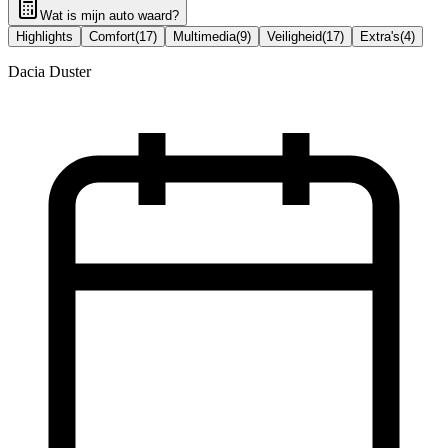
Wat is mijn auto waard?
Highlights
Comfort
(
17
)
Multimedia
(
9
)
Veiligheid
(
17
)
Extra's
(
4
)
Dacia Duster