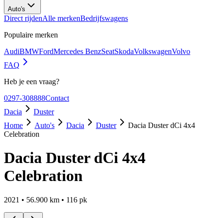
Auto's
Direct rijden
Alle merken
Bedrijfswagens
Populaire merken
Audi
BMW
Ford
Mercedes Benz
Seat
Skoda
Volkswagen
Volvo
FAQ
Heb je een vraag?
0297-308888
Contact
Dacia
Duster
Home
Auto's
Dacia
Duster
Dacia Duster dCi 4x4
Celebration
Dacia Duster dCi 4x4
Celebration
2021
•
56.900
km •
116
pk