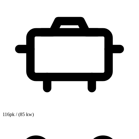
116pk / (85 kw)