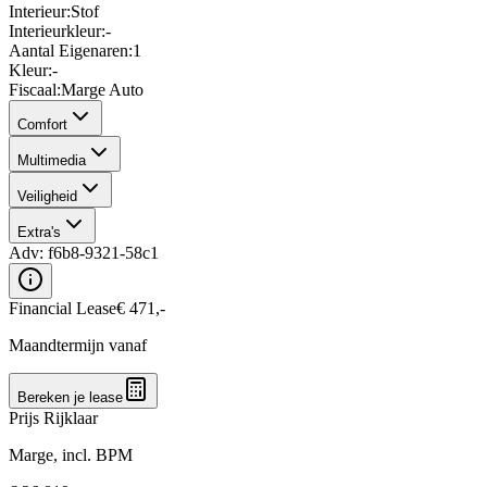
Interieur
:
Stof
Interieurkleur
:
-
Aantal Eigenaren
:
1
Kleur
:
-
Fiscaal
:
Marge Auto
Comfort
Multimedia
Veiligheid
Extra's
Adv:
f6b8-9321-58c1
Financial Lease
€
471
,-
Maandtermijn vanaf
Bereken je lease
Prijs Rijklaar
Marge, incl. BPM