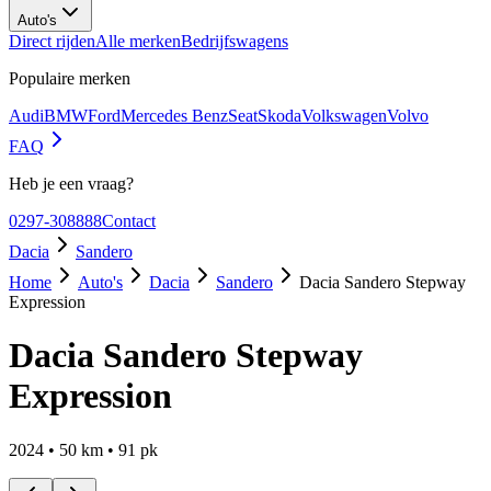
Auto's
Direct rijden
Alle merken
Bedrijfswagens
Populaire merken
Audi
BMW
Ford
Mercedes Benz
Seat
Skoda
Volkswagen
Volvo
FAQ
Heb je een vraag?
0297-308888
Contact
Dacia
Sandero
Home
Auto's
Dacia
Sandero
Dacia Sandero Stepway
Expression
Dacia Sandero Stepway
Expression
2024
•
50
km •
91
pk