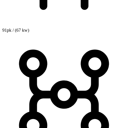
91pk / (67 kw)