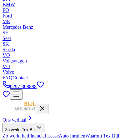
BMW
FO
Ford
ME
Mercedes Benz
SE
Seat
SK
Skoda
VO
Volkswagen
VO
Volvo
FAQ
Contact
0297-308888
Ons verhaal
Zo werkt Tex Bijl
Zo werkt het
Financial Lease
Auto Inruilen
Waarom Tex Bijl