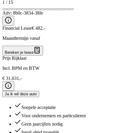
1
/
15
Adv:
8b0c-3834-38fe
Financial Lease
€
482
,-
Maandtermijn vanaf
Bereken je lease
Prijs Rijklaar
Incl. BPM en BTW
€
31.631
,-
Ja ik wil deze auto
Soepele acceptatie
Voor ondernemers en particulieren
Geen jaarcijfers nodig
Inruil altijd mogelijk