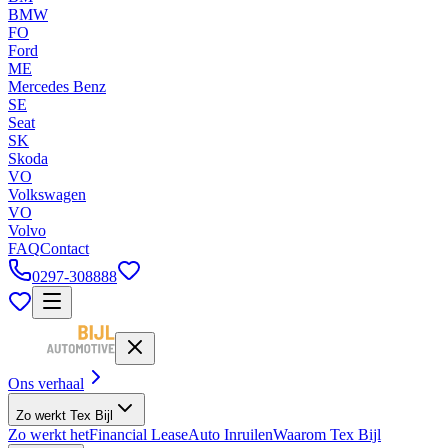
BMW
FO
Ford
ME
Mercedes Benz
SE
Seat
SK
Skoda
VO
Volkswagen
VO
Volvo
FAQ
Contact
0297-308888
Ons verhaal
Zo werkt Tex Bijl
Zo werkt het
Financial Lease
Auto Inruilen
Waarom Tex Bijl