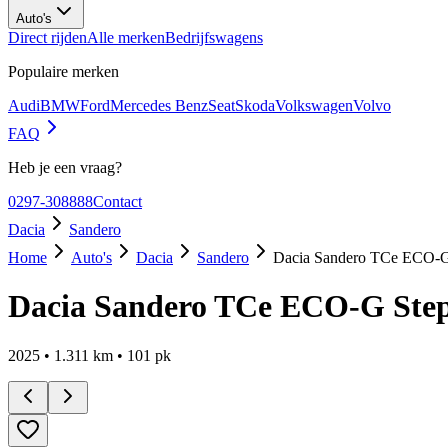
Auto's
Direct rijden
Alle merken
Bedrijfswagens
Populaire merken
Audi
BMW
Ford
Mercedes Benz
Seat
Skoda
Volkswagen
Volvo
FAQ
Heb je een vraag?
0297-308888
Contact
Dacia
Sandero
Home
Auto's
Dacia
Sandero
Dacia Sandero TCe ECO-G
Dacia Sandero TCe ECO-G Ste
2025
•
1.311
km •
101
pk