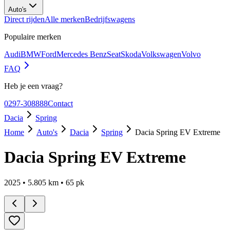
Auto's
Direct rijden
Alle merken
Bedrijfswagens
Populaire merken
Audi
BMW
Ford
Mercedes Benz
Seat
Skoda
Volkswagen
Volvo
FAQ
Heb je een vraag?
0297-308888
Contact
Dacia
Spring
Home
Auto's
Dacia
Spring
Dacia Spring EV Extreme
Dacia Spring EV Extreme
2025
•
5.805
km •
65
pk