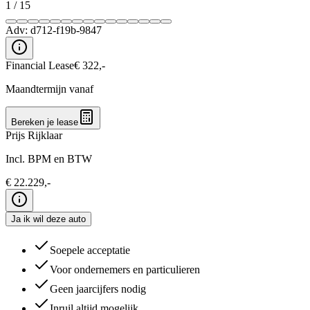
1
/
15
Adv:
d712-f19b-9847
Financial Lease
€
322
,-
Maandtermijn vanaf
Bereken je lease
Prijs Rijklaar
Incl. BPM en BTW
€
22.229
,-
Ja ik wil deze auto
Soepele acceptatie
Voor ondernemers en particulieren
Geen jaarcijfers nodig
Inruil altijd mogelijk