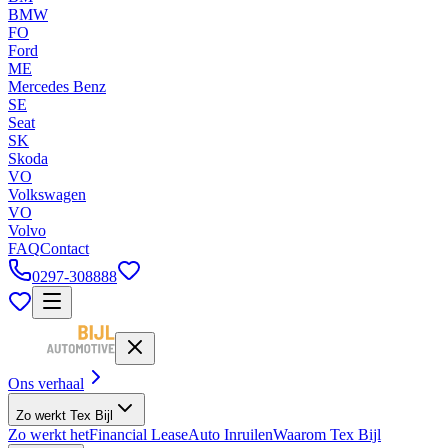
BMW
FO
Ford
ME
Mercedes Benz
SE
Seat
SK
Skoda
VO
Volkswagen
VO
Volvo
FAQ
Contact
0297-308888
Ons verhaal
Zo werkt Tex Bijl
Zo werkt het
Financial Lease
Auto Inruilen
Waarom Tex Bijl