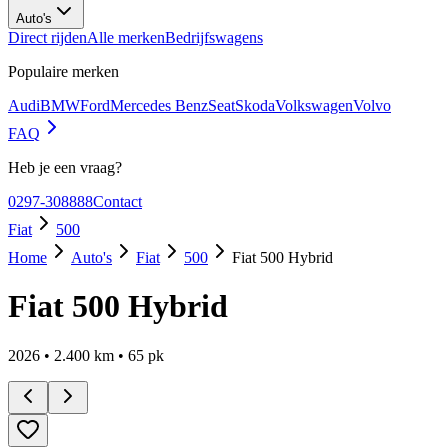
Auto's
Direct rijden
Alle merken
Bedrijfswagens
Populaire merken
Audi
BMW
Ford
Mercedes Benz
Seat
Skoda
Volkswagen
Volvo
FAQ
Heb je een vraag?
0297-308888
Contact
Fiat
500
Home
Auto's
Fiat
500
Fiat 500 Hybrid
Fiat 500 Hybrid
2026
•
2.400
km •
65
pk