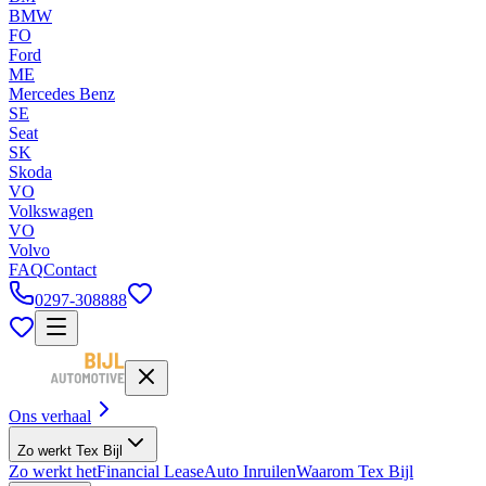
BMW
FO
Ford
ME
Mercedes Benz
SE
Seat
SK
Skoda
VO
Volkswagen
VO
Volvo
FAQ
Contact
0297-308888
Ons verhaal
Zo werkt Tex Bijl
Zo werkt het
Financial Lease
Auto Inruilen
Waarom Tex Bijl