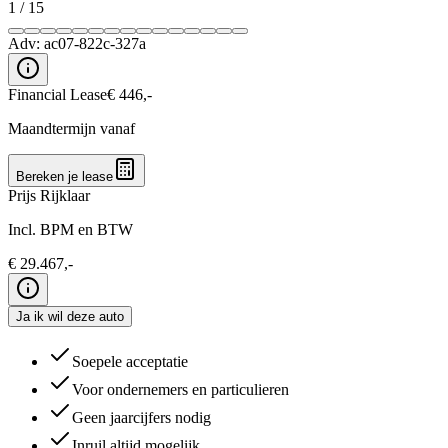
1
/
15
Adv:
ac07-822c-327a
Financial Lease
€
446
,-
Maandtermijn vanaf
Bereken je lease
Prijs Rijklaar
Incl. BPM en BTW
€
29.467
,-
Ja ik wil deze auto
Soepele acceptatie
Voor ondernemers en particulieren
Geen jaarcijfers nodig
Inruil altijd mogelijk