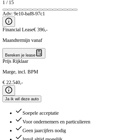
1
/
15
Adv:
9e10-baf8-97c1
Financial Lease
€
396
,-
Maandtermijn vanaf
Bereken je lease
Prijs Rijklaar
Marge, incl. BPM
€
22.540
,-
Ja ik wil deze auto
Soepele acceptatie
Voor ondernemers en particulieren
Geen jaarcijfers nodig
Inruil altijd mogelijk