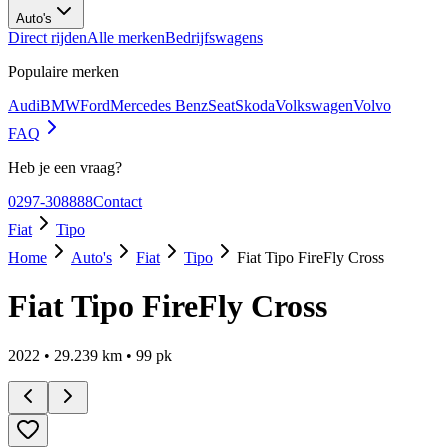
Auto's
Direct rijden
Alle merken
Bedrijfswagens
Populaire merken
Audi
BMW
Ford
Mercedes Benz
Seat
Skoda
Volkswagen
Volvo
FAQ
Heb je een vraag?
0297-308888
Contact
Fiat
Tipo
Home
Auto's
Fiat
Tipo
Fiat Tipo FireFly Cross
Fiat Tipo FireFly Cross
2022
•
29.239
km •
99
pk