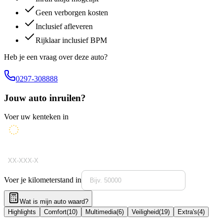
Geen verborgen kosten
Inclusief afleveren
Rijklaar inclusief BPM
Heb je een vraag over deze auto?
0297-308888
Jouw auto inruilen?
Voer uw kenteken in
Voer je kilometerstand in
Wat is mijn auto waard?
Highlights
Comfort
(
10
)
Multimedia
(
6
)
Veiligheid
(
19
)
Extra's
(
4
)