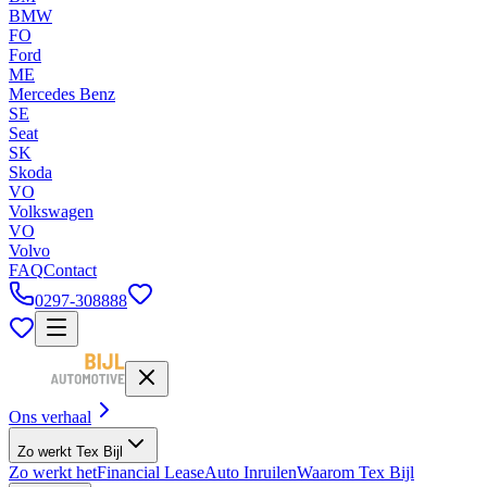
BMW
FO
Ford
ME
Mercedes Benz
SE
Seat
SK
Skoda
VO
Volkswagen
VO
Volvo
FAQ
Contact
0297-308888
Ons verhaal
Zo werkt Tex Bijl
Zo werkt het
Financial Lease
Auto Inruilen
Waarom Tex Bijl