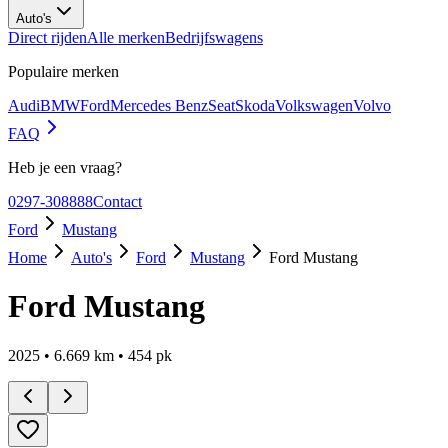
Auto's
Direct rijden
Alle merken
Bedrijfswagens
Populaire merken
Audi
BMW
Ford
Mercedes Benz
Seat
Skoda
Volkswagen
Volvo
FAQ
Heb je een vraag?
0297-308888
Contact
Ford
Mustang
Home
Auto's
Ford
Mustang
Ford Mustang
Ford Mustang
2025
•
6.669
km •
454
pk