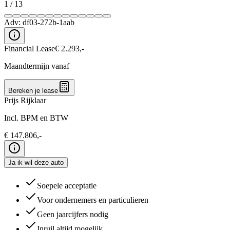
1
/
13
Adv:
df03-272b-1aab
Financial Lease
€
2.293
,-
Maandtermijn vanaf
Bereken je lease
Prijs Rijklaar
Incl. BPM en BTW
€
147.806
,-
Ja ik wil deze auto
Soepele acceptatie
Voor ondernemers en particulieren
Geen jaarcijfers nodig
Inruil altijd mogelijk