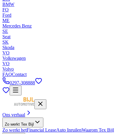
BMW
FO
Ford
ME
Mercedes Benz
SE
Seat
SK
Skoda
VO
Volkswagen
VO
Volvo
FAQ
Contact
0297-308888
Ons verhaal
Zo werkt Tex Bijl
Zo werkt het
Financial Lease
Auto Inruilen
Waarom Tex Bijl