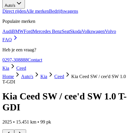
Auto's
Direct rijden
Alle merken
Bedrijfswagens
Populaire merken
Audi
BMW
Ford
Mercedes Benz
Seat
Skoda
Volkswagen
Volvo
FAQ
Heb je een vraag?
0297-308888
Contact
Kia
Ceed
Home
Auto's
Kia
Ceed
Kia Ceed SW / cee'd SW 1.0
T-GDI
Kia Ceed SW / cee'd SW 1.0 T-
GDI
2025
•
15.451
km •
99
pk