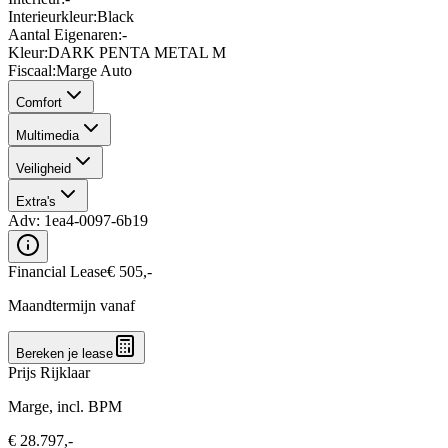
Interieurkleur
:
Black
Aantal Eigenaren
:
-
Kleur
:
DARK PENTA METAL M
Fiscaal
:
Marge Auto
Comfort
Multimedia
Veiligheid
Extra's
Adv:
1ea4-0097-6b19
Financial Lease
€
505
,-
Maandtermijn vanaf
Bereken je lease
Prijs Rijklaar
Marge, incl. BPM
€
28.797
,-