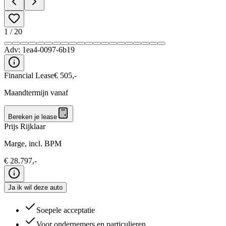
1
/
20
Adv:
1ea4-0097-6b19
Financial Lease
€
505
,-
Maandtermijn vanaf
Bereken je lease
Prijs Rijklaar
Marge, incl. BPM
€
28.797
,-
Ja ik wil deze auto
Soepele acceptatie
Voor ondernemers en particulieren