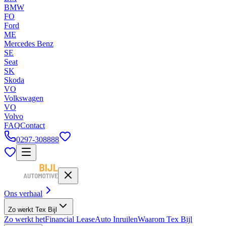
BMW
FO
Ford
ME
Mercedes Benz
SE
Seat
SK
Skoda
VO
Volkswagen
VO
Volvo
FAQ
Contact
0297-308888
Ons verhaal
Zo werkt Tex Bijl
Zo werkt het
Financial Lease
Auto Inruilen
Waarom Tex Bijl