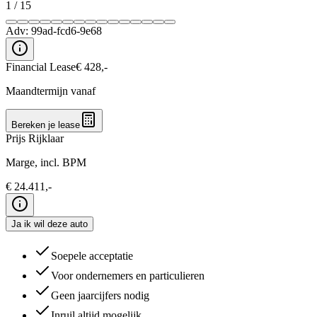
1
/
15
Adv:
99ad-fcd6-9e68
Financial Lease
€
428
,-
Maandtermijn vanaf
Bereken je lease
Prijs Rijklaar
Marge, incl. BPM
€
24.411
,-
Ja ik wil deze auto
Soepele acceptatie
Voor ondernemers en particulieren
Geen jaarcijfers nodig
Inruil altijd mogelijk