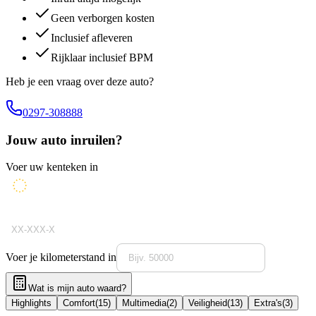
Geen verborgen kosten
Inclusief afleveren
Rijklaar inclusief BPM
Heb je een vraag over deze auto?
0297-308888
Jouw auto inruilen?
Voer uw kenteken in
Voer je kilometerstand in
Wat is mijn auto waard?
Highlights
Comfort
(
15
)
Multimedia
(
2
)
Veiligheid
(
13
)
Extra's
(
3
)