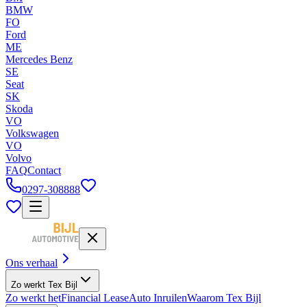
BMW
FO
Ford
ME
Mercedes Benz
SE
Seat
SK
Skoda
VO
Volkswagen
VO
Volvo
FAQ
Contact
0297-308888
Ons verhaal
Zo werkt Tex Bijl
Zo werkt het
Financial Lease
Auto Inruilen
Waarom Tex Bijl