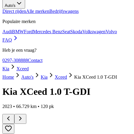
Auto's
Direct rijden
Alle merken
Bedrijfswagens
Populaire merken
Audi
BMW
Ford
Mercedes Benz
Seat
Skoda
Volkswagen
Volvo
FAQ
Heb je een vraag?
0297-308888
Contact
Kia
Xceed
Home
Auto's
Kia
Xceed
Kia XCeed 1.0 T-GDI
Kia XCeed 1.0 T-GDI
2023
•
66.729
km •
120
pk