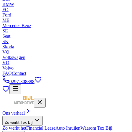
BMW
FO
Ford
ME
Mercedes Benz
SE
Seat
SK
Skoda
VO
Volkswagen
VO
Volvo
FAQ
Contact
0297-308888
Ons verhaal
Zo werkt Tex Bijl
Zo werkt het
Financial Lease
Auto Inruilen
Waarom Tex Bijl