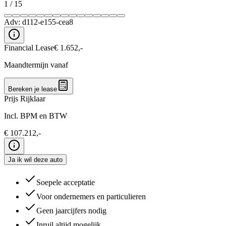
1
/
15
Adv:
d112-e155-cea8
Financial Lease
€
1.652
,-
Maandtermijn vanaf
Bereken je lease
Prijs Rijklaar
Incl. BPM en BTW
€
107.212
,-
Ja ik wil deze auto
Soepele acceptatie
Voor ondernemers en particulieren
Geen jaarcijfers nodig
Inruil altijd mogelijk