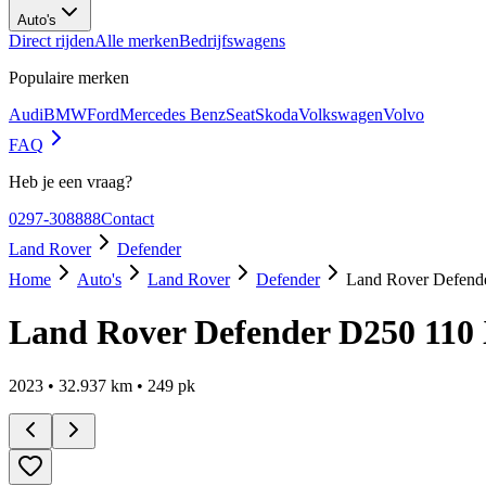
Auto's
Direct rijden
Alle merken
Bedrijfswagens
Populaire merken
Audi
BMW
Ford
Mercedes Benz
Seat
Skoda
Volkswagen
Volvo
FAQ
Heb je een vraag?
0297-308888
Contact
Land Rover
Defender
Home
Auto's
Land Rover
Defender
Land Rover Defend
Land Rover Defender D250 110
2023
•
32.937
km •
249
pk