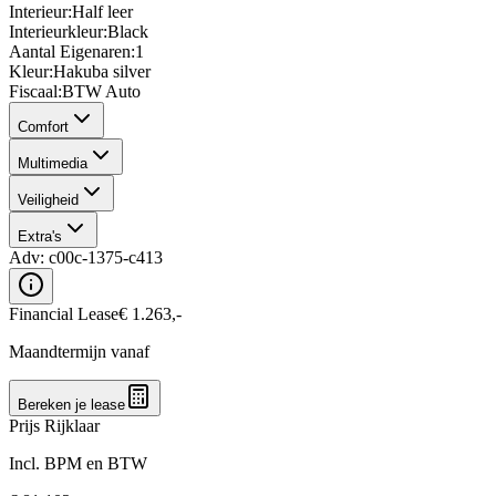
Interieur
:
Half leer
Interieurkleur
:
Black
Aantal Eigenaren
:
1
Kleur
:
Hakuba silver
Fiscaal
:
BTW Auto
Comfort
Multimedia
Veiligheid
Extra's
Adv:
c00c-1375-c413
Financial Lease
€
1.263
,-
Maandtermijn vanaf
Bereken je lease
Prijs Rijklaar
Incl. BPM en BTW