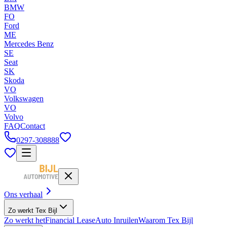
BMW
FO
Ford
ME
Mercedes Benz
SE
Seat
SK
Skoda
VO
Volkswagen
VO
Volvo
FAQ
Contact
0297-308888
Ons verhaal
Zo werkt Tex Bijl
Zo werkt het
Financial Lease
Auto Inruilen
Waarom Tex Bijl