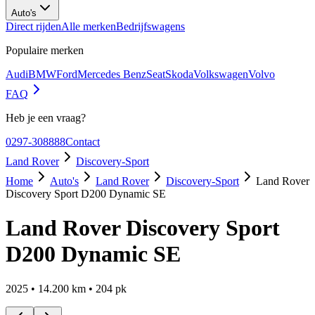
Auto's
Direct rijden
Alle merken
Bedrijfswagens
Populaire merken
Audi
BMW
Ford
Mercedes Benz
Seat
Skoda
Volkswagen
Volvo
FAQ
Heb je een vraag?
0297-308888
Contact
Land Rover
Discovery-Sport
Home
Auto's
Land Rover
Discovery-Sport
Land Rover
Discovery Sport D200 Dynamic SE
Land Rover Discovery Sport
D200 Dynamic SE
2025
•
14.200
km •
204
pk