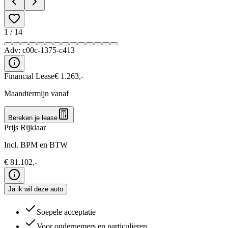
1
/
14
Adv:
c00c-1375-c413
Financial Lease
€
1.263
,-
Maandtermijn vanaf
Bereken je lease
Prijs Rijklaar
Incl. BPM en BTW
€
81.102
,-
Ja ik wil deze auto
Soepele acceptatie
Voor ondernemers en particulieren