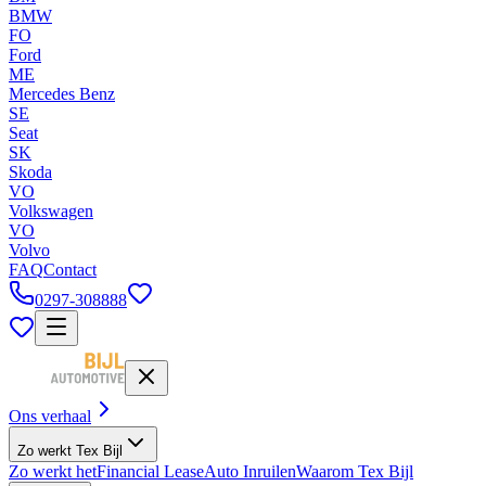
BMW
FO
Ford
ME
Mercedes Benz
SE
Seat
SK
Skoda
VO
Volkswagen
VO
Volvo
FAQ
Contact
0297-308888
Ons verhaal
Zo werkt Tex Bijl
Zo werkt het
Financial Lease
Auto Inruilen
Waarom Tex Bijl