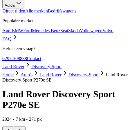
Auto's
Direct rijden
Alle merken
Bedrijfswagens
Populaire merken
Audi
BMW
Ford
Mercedes Benz
Seat
Skoda
Volkswagen
Volvo
FAQ
Heb je een vraag?
0297-308888
Contact
Land Rover
Discovery-Sport
Home
Auto's
Land Rover
Discovery-Sport
Land Rover
Discovery Sport P270e SE
Land Rover Discovery Sport
P270e SE
2024
•
7
km •
271
pk