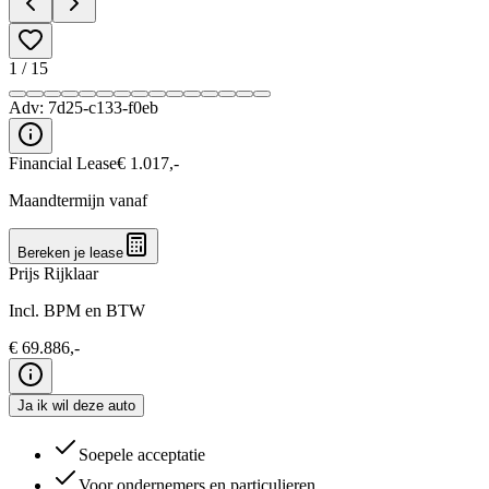
1
/
15
Adv:
7d25-c133-f0eb
Financial Lease
€
1.017
,-
Maandtermijn vanaf
Bereken je lease
Prijs Rijklaar
Incl. BPM en BTW
€
69.886
,-
Ja ik wil deze auto
Soepele acceptatie
Voor ondernemers en particulieren