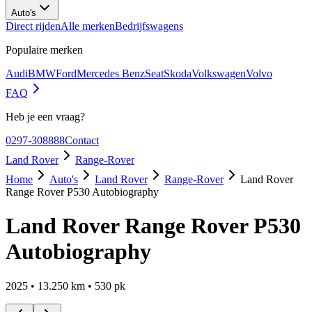
Auto's
Direct rijden
Alle merken
Bedrijfswagens
Populaire merken
Audi
BMW
Ford
Mercedes Benz
Seat
Skoda
Volkswagen
Volvo
FAQ
Heb je een vraag?
0297-308888
Contact
Land Rover
Range-Rover
Home
Auto's
Land Rover
Range-Rover
Land Rover
Range Rover P530 Autobiography
Land Rover Range Rover P530
Autobiography
2025
•
13.250
km •
530
pk