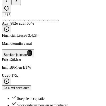
1
/
15
Adv:
982e-ad3f-004e
Financial Lease
€
3.428
,-
Maandtermijn vanaf
Bereken je lease
Prijs Rijklaar
Incl. BPM en BTW
€
226.175
,-
Ja ik wil deze auto
Soepele acceptatie
Voor ondernemers en particulieren