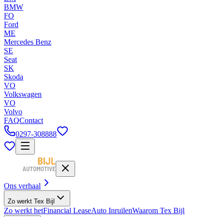
BMW
FO
Ford
ME
Mercedes Benz
SE
Seat
SK
Skoda
VO
Volkswagen
VO
Volvo
FAQ
Contact
0297-308888
Ons verhaal
Zo werkt Tex Bijl
Zo werkt het
Financial Lease
Auto Inruilen
Waarom Tex Bijl