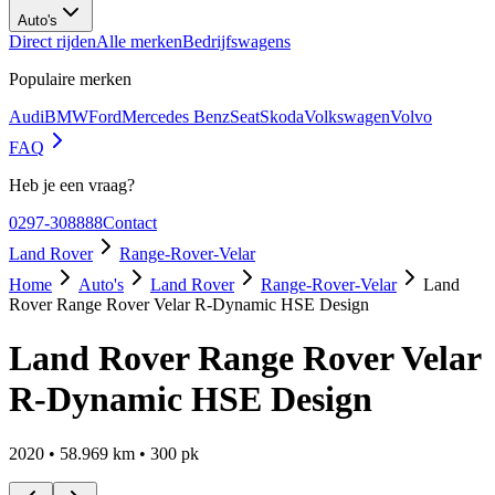
Auto's
Direct rijden
Alle merken
Bedrijfswagens
Populaire merken
Audi
BMW
Ford
Mercedes Benz
Seat
Skoda
Volkswagen
Volvo
FAQ
Heb je een vraag?
0297-308888
Contact
Land Rover
Range-Rover-Velar
Home
Auto's
Land Rover
Range-Rover-Velar
Land
Rover Range Rover Velar R-Dynamic HSE Design
Land Rover Range Rover Velar
R-Dynamic HSE Design
2020
•
58.969
km •
300
pk