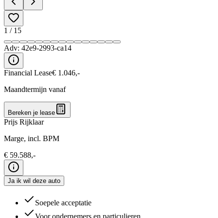
1
/
15
Adv:
42e9-2993-ca14
Financial Lease
€
1.046
,-
Maandtermijn vanaf
Bereken je lease
Prijs Rijklaar
Marge, incl. BPM
€
59.588
,-
Ja ik wil deze auto
Soepele acceptatie
Voor ondernemers en particulieren