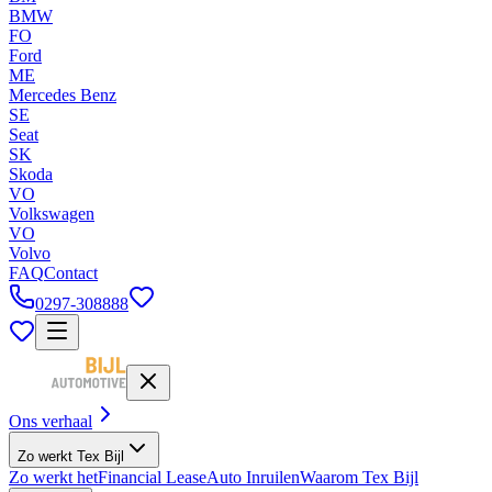
BMW
FO
Ford
ME
Mercedes Benz
SE
Seat
SK
Skoda
VO
Volkswagen
VO
Volvo
FAQ
Contact
0297-308888
Ons verhaal
Zo werkt Tex Bijl
Zo werkt het
Financial Lease
Auto Inruilen
Waarom Tex Bijl