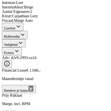
Interieur
:
Leer
Interieurkleur
:
Beige
Aantal Eigenaren
:
2
Kleur
:
Carpathian Grey
Fiscaal
:
Marge Auto
Comfort
Multimedia
Veiligheid
Extra's
Adv:
42e9-2993-ca14
Financial Lease
€
1.046
,-
Maandtermijn vanaf
Bereken je lease
Prijs Rijklaar
Marge, incl. BPM