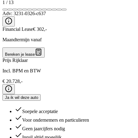
1
/
13
Adv:
3231-0326-c637
Financial Lease
€
302
,-
Maandtermijn vanaf
Bereken je lease
Prijs Rijklaar
Incl. BPM en BTW
€
20.728
,-
Ja ik wil deze auto
Soepele acceptatie
Voor ondernemers en particulieren
Geen jaarcijfers nodig
Inruil altijd mogelijk