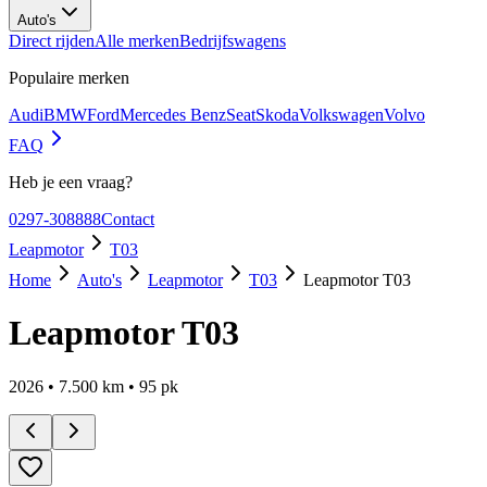
Auto's
Direct rijden
Alle merken
Bedrijfswagens
Populaire merken
Audi
BMW
Ford
Mercedes Benz
Seat
Skoda
Volkswagen
Volvo
FAQ
Heb je een vraag?
0297-308888
Contact
Leapmotor
T03
Home
Auto's
Leapmotor
T03
Leapmotor T03
Leapmotor T03
2026
•
7.500
km •
95
pk