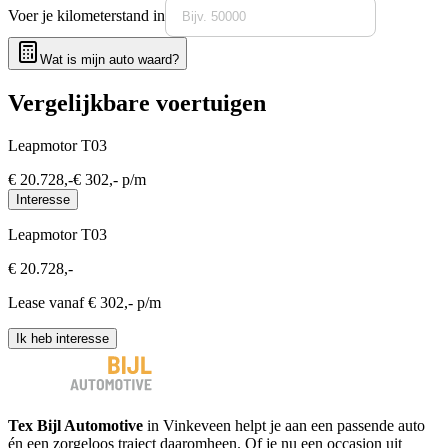
Voer je kilometerstand in
Wat is mijn auto waard?
Vergelijkbare voertuigen
Leapmotor T03
€
20.728
,-
€
302
,- p/m
Interesse
Leapmotor T03
€
20.728
,-
Lease vanaf €
302
,- p/m
Ik heb interesse
Tex Bijl Automotive
in Vinkeveen helpt je aan een passende auto
én een zorgeloos traject daaromheen. Of je nu een occasion uit