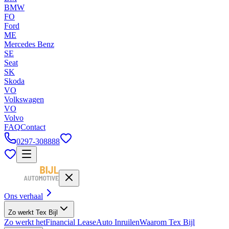
BMW
FO
Ford
ME
Mercedes Benz
SE
Seat
SK
Skoda
VO
Volkswagen
VO
Volvo
FAQ
Contact
0297-308888
Ons verhaal
Zo werkt Tex Bijl
Zo werkt het
Financial Lease
Auto Inruilen
Waarom Tex Bijl