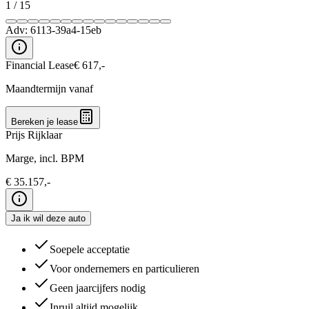
1
/
15
Adv:
6113-39a4-15eb
Financial Lease
€
617
,-
Maandtermijn vanaf
Bereken je lease
Prijs Rijklaar
Marge, incl. BPM
€
35.157
,-
Ja ik wil deze auto
Soepele acceptatie
Voor ondernemers en particulieren
Geen jaarcijfers nodig
Inruil altijd mogelijk