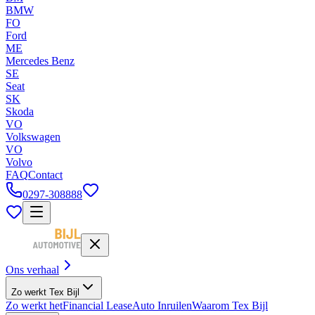
BMW
FO
Ford
ME
Mercedes Benz
SE
Seat
SK
Skoda
VO
Volkswagen
VO
Volvo
FAQ
Contact
0297-308888
Ons verhaal
Zo werkt Tex Bijl
Zo werkt het
Financial Lease
Auto Inruilen
Waarom Tex Bijl