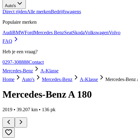
Auto's
Direct rijden
Alle merken
Bedrijfswagens
Populaire merken
Audi
BMW
Ford
Mercedes Benz
Seat
Skoda
Volkswagen
Volvo
FAQ
Heb je een vraag?
0297-308888
Contact
Mercedes-Benz
A-Klasse
Home
Auto's
Mercedes-Benz
A-Klasse
Mercedes-Benz 
Mercedes-Benz A 180
2019
•
39.207
km •
136
pk