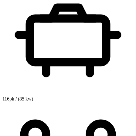
116pk / (85 kw)