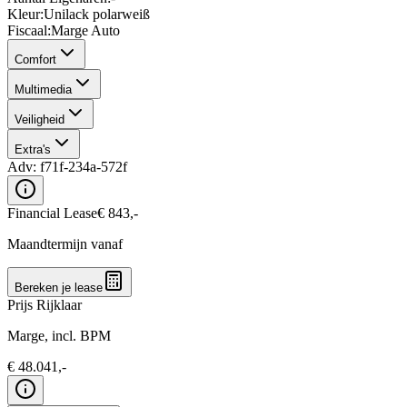
Kleur
:
Unilack polarweiß
Fiscaal
:
Marge Auto
Comfort
Multimedia
Veiligheid
Extra's
Adv:
f71f-234a-572f
Financial Lease
€
843
,-
Maandtermijn vanaf
Bereken je lease
Prijs Rijklaar
Marge, incl. BPM
€
48.041
,-