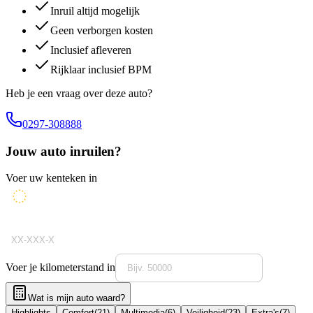
Inruil altijd mogelijk
Geen verborgen kosten
Inclusief afleveren
Rijklaar inclusief BPM
Heb je een vraag over deze auto?
0297-308888
Jouw auto inruilen?
Voer uw kenteken in
Voer je kilometerstand in
Wat is mijn auto waard?
Highlights
Comfort
(
21
)
Multimedia
(
6
)
Veiligheid
(
23
)
Extra's
(
7
)