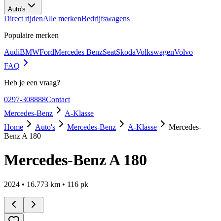
Auto's
Direct rijden
Alle merken
Bedrijfswagens
Populaire merken
Audi
BMW
Ford
Mercedes Benz
Seat
Skoda
Volkswagen
Volvo
FAQ
Heb je een vraag?
0297-308888
Contact
Mercedes-Benz
A-Klasse
Home
Auto's
Mercedes-Benz
A-Klasse
Mercedes-
Benz A 180
Mercedes-Benz A 180
2024
•
16.773
km •
116
pk