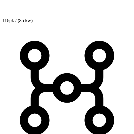
116pk / (85 kw)