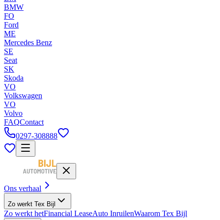
BMW
FO
Ford
ME
Mercedes Benz
SE
Seat
SK
Skoda
VO
Volkswagen
VO
Volvo
FAQ
Contact
0297-308888
Ons verhaal
Zo werkt Tex Bijl
Zo werkt het
Financial Lease
Auto Inruilen
Waarom Tex Bijl