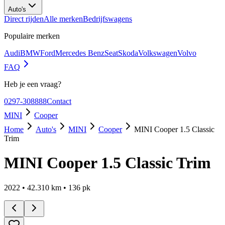
Auto's
Direct rijden
Alle merken
Bedrijfswagens
Populaire merken
Audi
BMW
Ford
Mercedes Benz
Seat
Skoda
Volkswagen
Volvo
FAQ
Heb je een vraag?
0297-308888
Contact
MINI
Cooper
Home
Auto's
MINI
Cooper
MINI Cooper 1.5 Classic
Trim
MINI Cooper 1.5 Classic Trim
2022
•
42.310
km •
136
pk