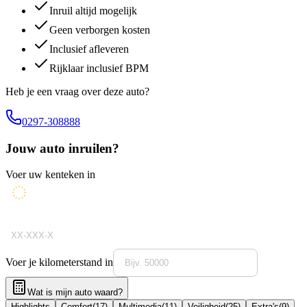
Inruil altijd mogelijk
Geen verborgen kosten
Inclusief afleveren
Rijklaar inclusief BPM
Heb je een vraag over deze auto?
0297-308888
Jouw auto inruilen?
Voer uw kenteken in
Voer je kilometerstand in
Wat is mijn auto waard?
Highlights
Comfort
(
17
)
Multimedia
(
11
)
Veiligheid
(
25
)
Extra's
(
9
)