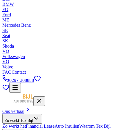
BMW
FO
Ford
ME
Mercedes Benz
SE
Seat
SK
Skoda
VO
Volkswagen
VO
Volvo
FAQ
Contact
0297-308888
Ons verhaal
Zo werkt Tex Bijl
Zo werkt het
Financial Lease
Auto Inruilen
Waarom Tex Bijl