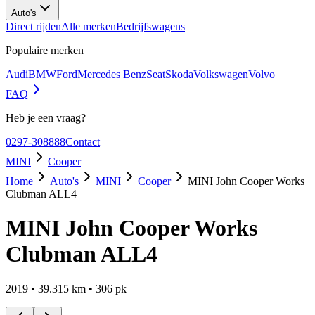
Auto's
Direct rijden
Alle merken
Bedrijfswagens
Populaire merken
Audi
BMW
Ford
Mercedes Benz
Seat
Skoda
Volkswagen
Volvo
FAQ
Heb je een vraag?
0297-308888
Contact
MINI
Cooper
Home
Auto's
MINI
Cooper
MINI John Cooper Works
Clubman ALL4
MINI John Cooper Works
Clubman ALL4
2019
•
39.315
km •
306
pk