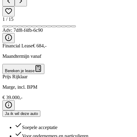
1
/
15
Adv:
7df8-f4fb-6c90
Financial Lease
€
684
,-
Maandtermijn vanaf
Bereken je lease
Prijs Rijklaar
Marge, incl. BPM
€
39.000
,-
Ja ik wil deze auto
Soepele acceptatie
Voor ondernemers en particulieren