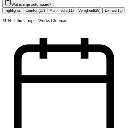
Wat is mijn auto waard?
Highlights
Comfort
(
27
)
Multimedia
(
11
)
Veiligheid
(
25
)
Extra's
(
13
)
MINI John Cooper Works Clubman