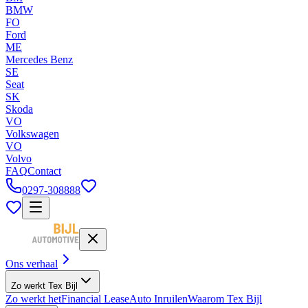
BMW
FO
Ford
ME
Mercedes Benz
SE
Seat
SK
Skoda
VO
Volkswagen
VO
Volvo
FAQ
Contact
0297-308888
Ons verhaal
Zo werkt Tex Bijl
Zo werkt het
Financial Lease
Auto Inruilen
Waarom Tex Bijl