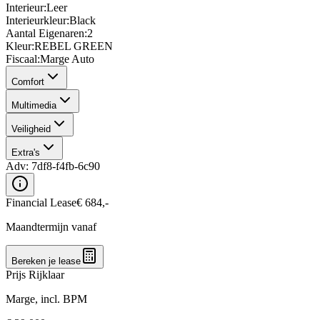
Interieur
:
Leer
Interieurkleur
:
Black
Aantal Eigenaren
:
2
Kleur
:
REBEL GREEN
Fiscaal
:
Marge Auto
Comfort
Multimedia
Veiligheid
Extra's
Adv:
7df8-f4fb-6c90
Financial Lease
€
684
,-
Maandtermijn vanaf
Bereken je lease
Prijs Rijklaar
Marge, incl. BPM