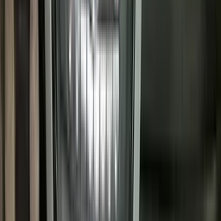
102pk / (75 kw)