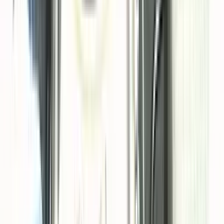
Voer je kilometerstand in
Wat is mijn auto waard?
Vergelijkbare voertuigen
MINI One Clubman
€
25.137
,-
€
367
,- p/m
Interesse
MINI One Clubman
€
25.137
,-
Lease vanaf €
367
,- p/m
Ik heb interesse