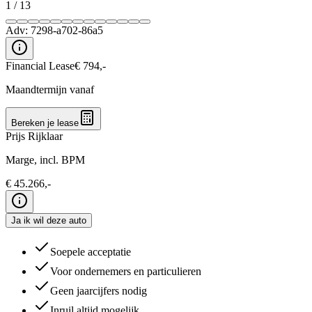
1
/
13
Adv:
7298-a702-86a5
Financial Lease
€
794
,-
Maandtermijn vanaf
Bereken je lease
Prijs Rijklaar
Marge, incl. BPM
€
45.266
,-
Ja ik wil deze auto
Soepele acceptatie
Voor ondernemers en particulieren
Geen jaarcijfers nodig
Inruil altijd mogelijk