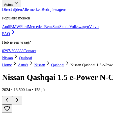
Auto's
Direct rijden
Alle merken
Bedrijfswagens
Populaire merken
Audi
BMW
Ford
Mercedes Benz
Seat
Skoda
Volkswagen
Volvo
FAQ
Heb je een vraag?
0297-308888
Contact
Nissan
Qashqai
Home
Auto's
Nissan
Qashqai
Nissan Qashqai 1.5 e-Po
Nissan Qashqai 1.5 e-Power N-
2024
•
18.500
km •
158
pk