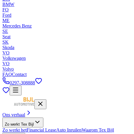
BMW
FO
Ford
ME
Mercedes Benz
SE
Seat
SK
Skoda
VO
Volkswagen
VO
Volvo
FAQ
Contact
0297-308888
Ons verhaal
Zo werkt Tex Bijl
Zo werkt het
Financial Lease
Auto Inruilen
Waarom Tex Bijl