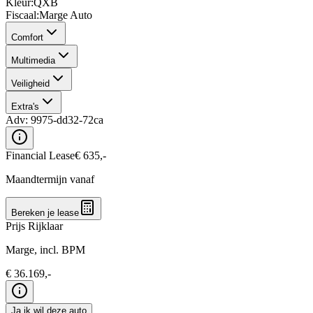
Kleur
:
QXB
Fiscaal
:
Marge Auto
Comfort
Multimedia
Veiligheid
Extra's
Adv:
9975-dd32-72ca
Financial Lease
€
635
,-
Maandtermijn vanaf
Bereken je lease
Prijs Rijklaar
Marge, incl. BPM
€
36.169
,-
Ja ik wil deze auto