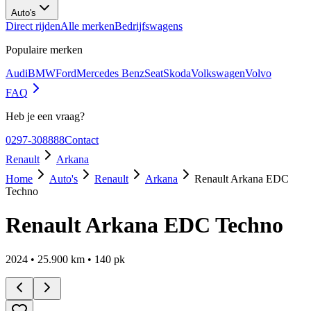
Auto's
Direct rijden
Alle merken
Bedrijfswagens
Populaire merken
Audi
BMW
Ford
Mercedes Benz
Seat
Skoda
Volkswagen
Volvo
FAQ
Heb je een vraag?
0297-308888
Contact
Renault
Arkana
Home
Auto's
Renault
Arkana
Renault Arkana EDC
Techno
Renault Arkana EDC Techno
2024
•
25.900
km •
140
pk