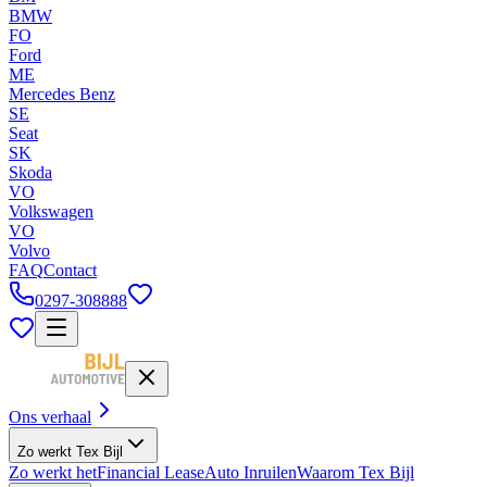
BMW
FO
Ford
ME
Mercedes Benz
SE
Seat
SK
Skoda
VO
Volkswagen
VO
Volvo
FAQ
Contact
0297-308888
Ons verhaal
Zo werkt Tex Bijl
Zo werkt het
Financial Lease
Auto Inruilen
Waarom Tex Bijl