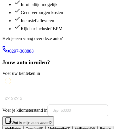
Inruil altijd mogelijk
Geen verborgen kosten
Inclusief afleveren
Rijklaar inclusief BPM
Heb je een vraag over deze auto?
0297-308888
Jouw auto inruilen?
Voer uw kenteken in
Voer je kilometerstand in
Wat is mijn auto waard?
Highlights
Comfort
(
8
)
Multimedia
(
3
)
Veiligheid
(
4
)
Extra's