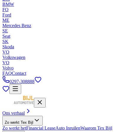
BMW
FO
Ford
ME
Mercedes Benz
SE
Seat
SK
Skoda
VO
Volkswagen
VO
Volvo
FAQ
Contact
0297-308888
Ons verhaal
Zo werkt Tex Bijl
Zo werkt het
Financial Lease
Auto Inruilen
Waarom Tex Bijl