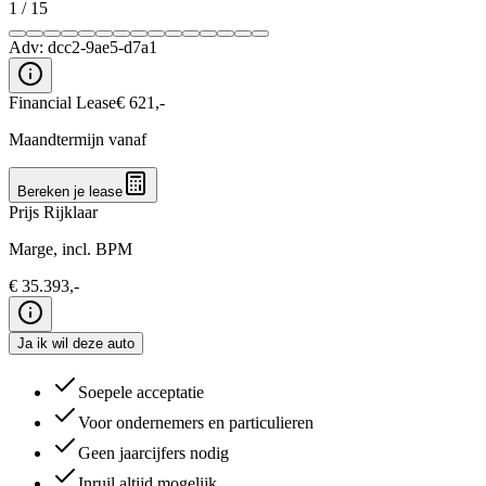
1
/
15
Adv:
dcc2-9ae5-d7a1
Financial Lease
€
621
,-
Maandtermijn vanaf
Bereken je lease
Prijs Rijklaar
Marge, incl. BPM
€
35.393
,-
Ja ik wil deze auto
Soepele acceptatie
Voor ondernemers en particulieren
Geen jaarcijfers nodig
Inruil altijd mogelijk