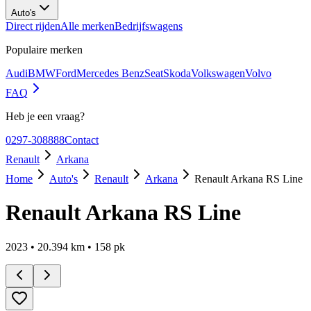
Auto's
Direct rijden
Alle merken
Bedrijfswagens
Populaire merken
Audi
BMW
Ford
Mercedes Benz
Seat
Skoda
Volkswagen
Volvo
FAQ
Heb je een vraag?
0297-308888
Contact
Renault
Arkana
Home
Auto's
Renault
Arkana
Renault Arkana RS Line
Renault Arkana RS Line
2023
•
20.394
km •
158
pk