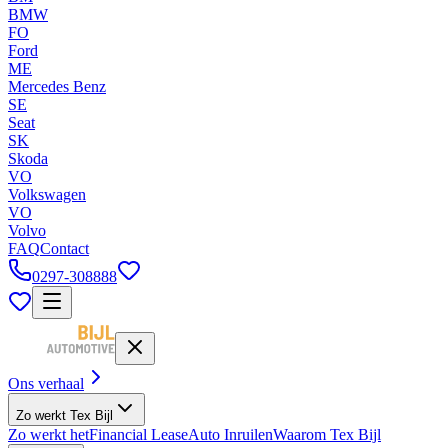
BMW
FO
Ford
ME
Mercedes Benz
SE
Seat
SK
Skoda
VO
Volkswagen
VO
Volvo
FAQ
Contact
0297-308888
Ons verhaal
Zo werkt Tex Bijl
Zo werkt het
Financial Lease
Auto Inruilen
Waarom Tex Bijl