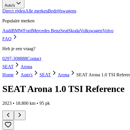
Auto's
Direct rijden
Alle merken
Bedrijfswagens
Populaire merken
Audi
BMW
Ford
Mercedes Benz
Seat
Skoda
Volkswagen
Volvo
FAQ
Heb je een vraag?
0297-308888
Contact
SEAT
Arona
Home
Auto's
SEAT
Arona
SEAT Arona 1.0 TSI Refere
SEAT Arona 1.0 TSI Reference
2023
•
18.800
km •
95
pk