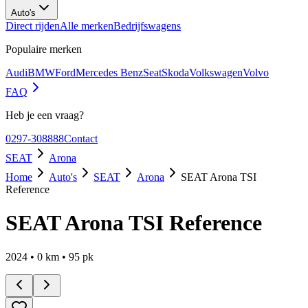
Auto's
Direct rijden
Alle merken
Bedrijfswagens
Populaire merken
Audi
BMW
Ford
Mercedes Benz
Seat
Skoda
Volkswagen
Volvo
FAQ
Heb je een vraag?
0297-308888
Contact
SEAT
Arona
Home
Auto's
SEAT
Arona
SEAT Arona TSI
Reference
SEAT Arona TSI Reference
2024
•
0
km •
95
pk