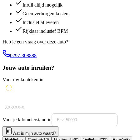
Inruil altijd mogelijk
Geen verborgen kosten
Inclusief afleveren
Rijklaar inclusief BPM
Heb je een vraag over deze auto?
0297-308888
Jouw auto inruilen?
Voer uw kenteken in
Voer je kilometerstand in
Wat is mijn auto waard?
Highlights
Comfort
(
12
)
Multimedia
(
9
)
Veiligheid
(
22
)
Extra's
(
5
)