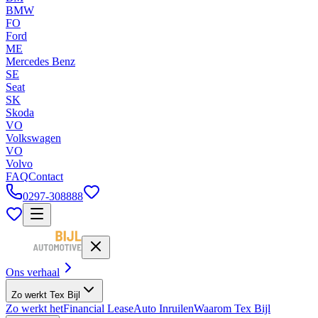
BMW
FO
Ford
ME
Mercedes Benz
SE
Seat
SK
Skoda
VO
Volkswagen
VO
Volvo
FAQ
Contact
0297-308888
Ons verhaal
Zo werkt Tex Bijl
Zo werkt het
Financial Lease
Auto Inruilen
Waarom Tex Bijl